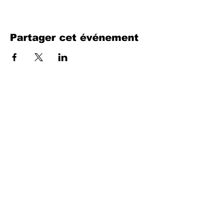
Partager cet événement
Remplissez le formulaire. Nous
reviendrons bientôt
isim, soyisim
Telefon
Bulunduğunuz il ve ilçe