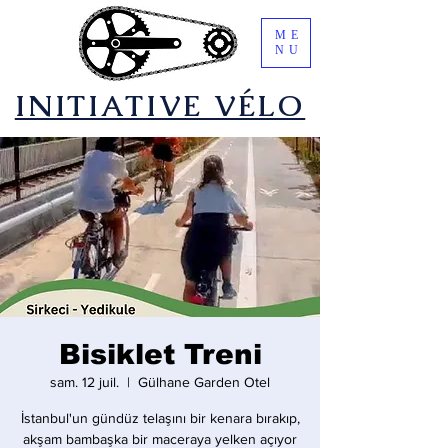
ME
NU
​INITIATIVE VÉLO
Bisiklet Treni
sam. 12 juil.
  |  
Gülhane Garden Otel
İstanbul'un gündüz telaşını bir kenara bırakıp,
akşam bambaşka bir maceraya yelken açıyor