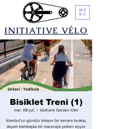
ME
NU
​INITIATIVE VÉLO
Bisiklet Treni (1)
mar. 08 juil.
  |  
Gülhane Garden Otel
İstanbul'un gündüz telaşını bir kenara bırakıp,
akşam bambaşka bir maceraya yelken açıyor