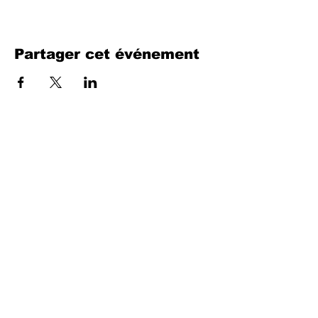
Partager cet événement
Remplissez le formulaire. Nous
reviendrons bientôt
isim, soyisim
Telefon
Bulunduğunuz il ve ilçe