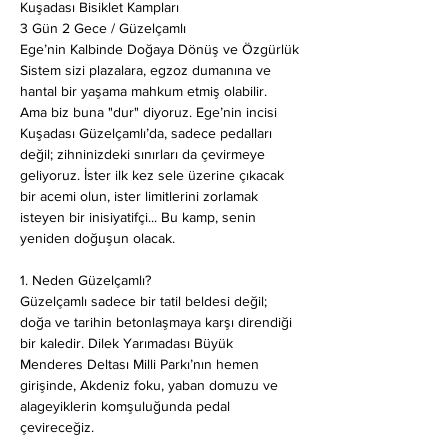
Kuşadası Bisiklet Kampları
3 Gün 2 Gece / Güzelçamlı
Ege’nin Kalbinde Doğaya Dönüş ve Özgürlük
Sistem sizi plazalara, egzoz dumanına ve 
hantal bir yaşama mahkum etmiş olabilir. 
Ama biz buna "dur" diyoruz. Ege’nin incisi 
Kuşadası Güzelçamlı’da, sadece pedalları 
değil; zihninizdeki sınırları da çevirmeye 
geliyoruz. İster ilk kez sele üzerine çıkacak 
bir acemi olun, ister limitlerini zorlamak 
isteyen bir inisiyatifçi... Bu kamp, senin 
yeniden doğuşun olacak.
1. Neden Güzelçamlı? 
Güzelçamlı sadece bir tatil beldesi değil; 
doğa ve tarihin betonlaşmaya karşı direndiği 
bir kaledir. Dilek Yarımadası Büyük 
Menderes Deltası Milli Parkı’nın hemen 
girişinde, Akdeniz foku, yaban domuzu ve 
alageyiklerin komşuluğunda pedal 
çevireceğiz.