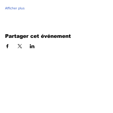
Afficher plus
Partager cet événement
Remplissez le formulaire. Nous
reviendrons bientôt
isim, soyisim
Telefon