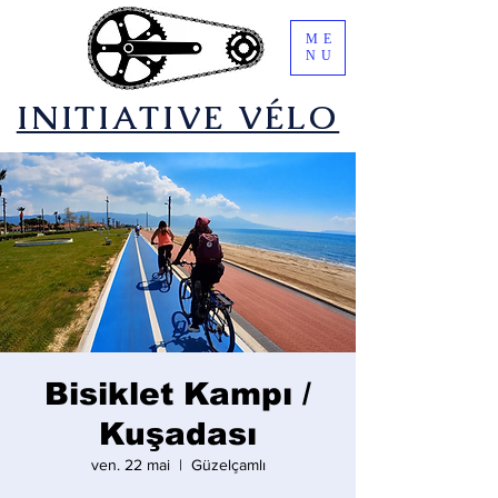
ME
NU
​INITIATIVE VÉLO
Bisiklet Kampı /
Kuşadası
ven. 22 mai
  |  
Güzelçamlı