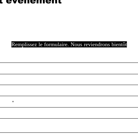
et événement
Remplissez le formulaire. Nous reviendrons bientôt
e ilçe