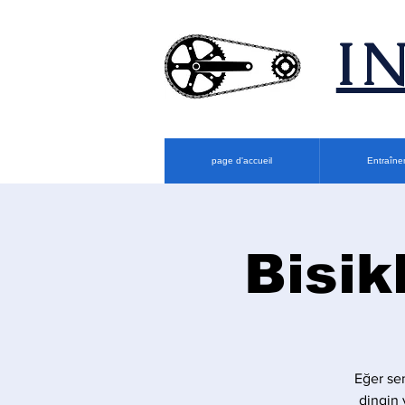
​
page d'accueil
Entraîne
Bisik
Eğer sen
dingin 