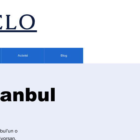
ÉLO
Activité
Blog
tanbul
nbul'un o
iyorsan,