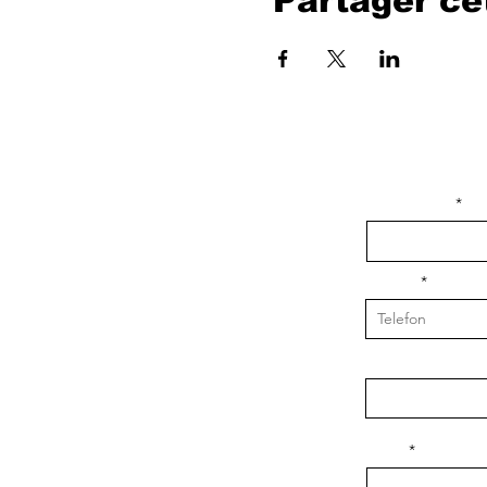
Partager c
isim, soyisim
Telefon
Bulunduğunuz il v
Konu