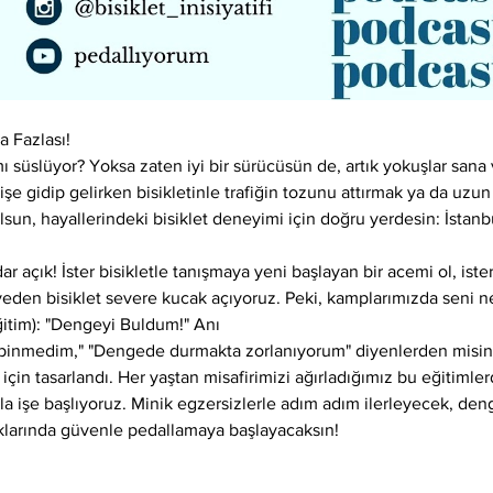
 Fazlası!
ı süslüyor? Yoksa zaten iyi bir sürücüsün de, artık yokuşlar sana vı
işe gidip gelirken bisikletinle trafiğin tozunu attırmak ya da uzun
sun, hayallerindeki bisiklet deneyimi için doğru yerdesin: İstanb
açık! İster bisikletle tanışmaya yeni başlayan bir acemi ol, ister
yeden bisiklet severe kucak açıyoruz. Peki, kamplarımızda seni ne
ğitim): "Dengeyi Buldum!" Anı
 binmedim," "Dengede durmakta zorlanıyorum" diyenlerden misin
 için tasarlandı. Her yaştan misafirimizi ağırladığımız bu eğitimler
yla işe başlıyoruz. Minik egzersizlerle adım adım ilerleyecek, den
aklarında güvenle pedallamaya başlayacaksın!