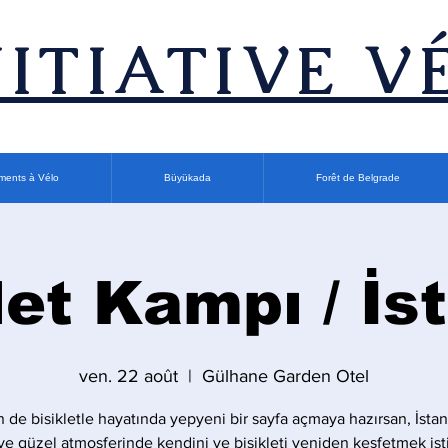
INITIATIVE V
ments à Vélo
Büyükada
Forêt de Belgrade
let Kampı / İs
ven. 22 août
  |  
Gülhane Garden Otel
 de bisikletle hayatında yepyeni bir sayfa açmaya hazırsan, İsta
ve güzel atmosferinde kendini ve bisikleti yeniden keşfetmek ist