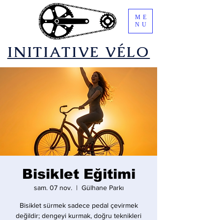
ME
NU
​INITIATIVE VÉLO
Bisiklet Eğitimi
sam. 07 nov.
  |  
Gülhane Parkı
Bisiklet sürmek sadece pedal çevirmek
değildir; dengeyi kurmak, doğru teknikleri