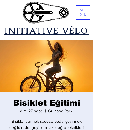
ME
NU
​INITIATIVE VÉLO
Bisiklet Eğitimi
dim. 27 sept.
  |  
Gülhane Parkı
Bisiklet sürmek sadece pedal çevirmek
değildir; dengeyi kurmak, doğru teknikleri