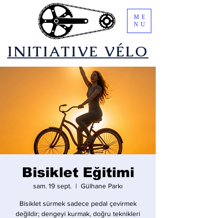
ME
NU
​INITIATIVE VÉLO
Bisiklet Eğitimi
sam. 19 sept.
  |  
Gülhane Parkı
Bisiklet sürmek sadece pedal çevirmek
değildir; dengeyi kurmak, doğru teknikleri