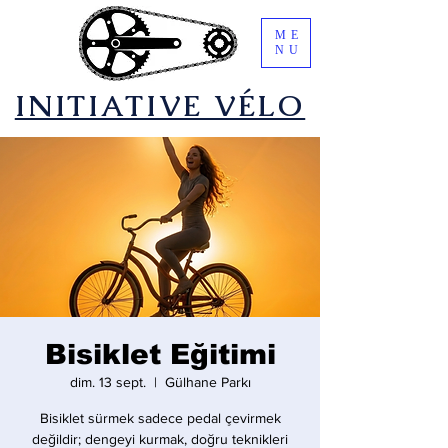
ME
NU
​INITIATIVE VÉLO
Bisiklet Eğitimi
dim. 13 sept.
  |  
Gülhane Parkı
Bisiklet sürmek sadece pedal çevirmek
değildir; dengeyi kurmak, doğru teknikleri