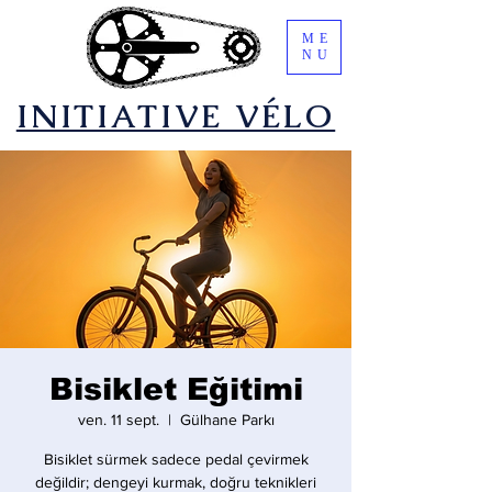
ME
NU
​INITIATIVE VÉLO
Bisiklet Eğitimi
ven. 11 sept.
  |  
Gülhane Parkı
Bisiklet sürmek sadece pedal çevirmek
değildir; dengeyi kurmak, doğru teknikleri