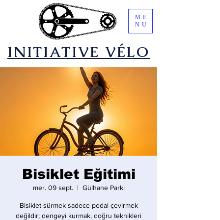
ME
NU
​INITIATIVE VÉLO
Bisiklet Eğitimi
mer. 09 sept.
  |  
Gülhane Parkı
Bisiklet sürmek sadece pedal çevirmek
değildir; dengeyi kurmak, doğru teknikleri