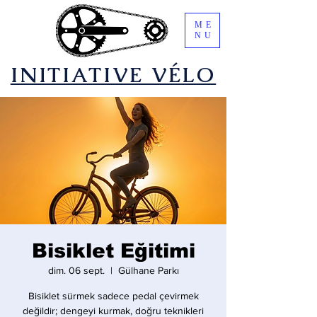
ME
NU
​INITIATIVE VÉLO
Bisiklet Eğitimi
dim. 06 sept.
  |  
Gülhane Parkı
Bisiklet sürmek sadece pedal çevirmek
değildir; dengeyi kurmak, doğru teknikleri