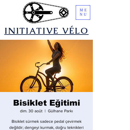
ME
NU
​INITIATIVE VÉLO
Bisiklet Eğitimi
dim. 30 août
  |  
Gülhane Parkı
Bisiklet sürmek sadece pedal çevirmek
değildir; dengeyi kurmak, doğru teknikleri