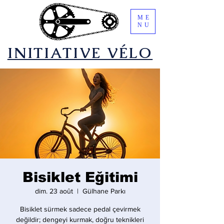
ME
NU
​INITIATIVE VÉLO
Bisiklet Eğitimi
dim. 23 août
  |  
Gülhane Parkı
Bisiklet sürmek sadece pedal çevirmek
değildir; dengeyi kurmak, doğru teknikleri