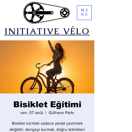
ME
NU
​INITIATIVE VÉLO
Bisiklet Eğitimi
ven. 07 août
  |  
Gülhane Parkı
Bisiklet sürmek sadece pedal çevirmek
değildir; dengeyi kurmak, doğru teknikleri