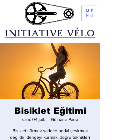
ME
NU
​INITIATIVE VÉLO
Bisiklet Eğitimi
sam. 04 juil.
  |  
Gülhane Parkı
Bisiklet sürmek sadece pedal çevirmek
değildir; dengeyi kurmak, doğru teknikleri