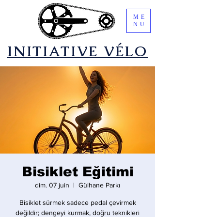
ME
NU
​INITIATIVE VÉLO
Bisiklet Eğitimi
dim. 07 juin
  |  
Gülhane Parkı
Bisiklet sürmek sadece pedal çevirmek
değildir; dengeyi kurmak, doğru teknikleri