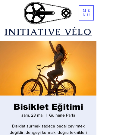
ME
NU
​INITIATIVE VÉLO
Bisiklet Eğitimi
sam. 23 mai
  |  
Gülhane Parkı
Bisiklet sürmek sadece pedal çevirmek
değildir; dengeyi kurmak, doğru teknikleri