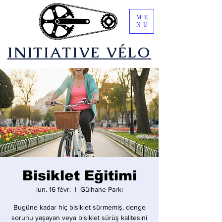
ME
NU
​INITIATIVE VÉLO
Bisiklet Eğitimi
lun. 16 févr.
  |  
Gülhane Parkı
Bugüne kadar hiç bisiklet sürmemiş, denge
sorunu yaşayan veya bisiklet sürüş kalitesini