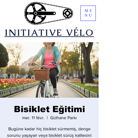
ME
NU
​INITIATIVE VÉLO
Bisiklet Eğitimi
mer. 11 févr.
  |  
Gülhane Parkı
Bugüne kadar hiç bisiklet sürmemiş, denge
sorunu yaşayan veya bisiklet sürüş kalitesini