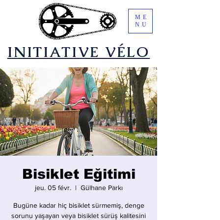
ME
NU
​INITIATIVE VÉLO
Bisiklet Eğitimi
jeu. 05 févr.
  |  
Gülhane Parkı
Bugüne kadar hiç bisiklet sürmemiş, denge
sorunu yaşayan veya bisiklet sürüş kalitesini