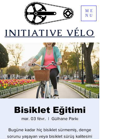
ME
NU
​INITIATIVE VÉLO
Bisiklet Eğitimi
mar. 03 févr.
  |  
Gülhane Parkı
Bugüne kadar hiç bisiklet sürmemiş, denge
sorunu yaşayan veya bisiklet sürüş kalitesini