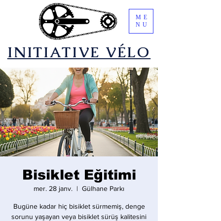
ME
NU
​INITIATIVE VÉLO
Bisiklet Eğitimi
mer. 28 janv.
  |  
Gülhane Parkı
Bugüne kadar hiç bisiklet sürmemiş, denge
sorunu yaşayan veya bisiklet sürüş kalitesini