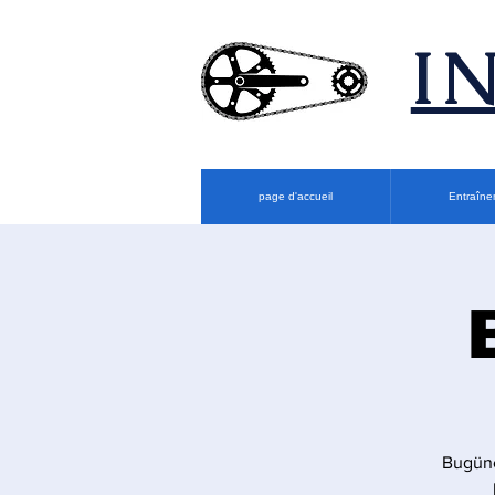
​
page d'accueil
Entraîne
Bugüne