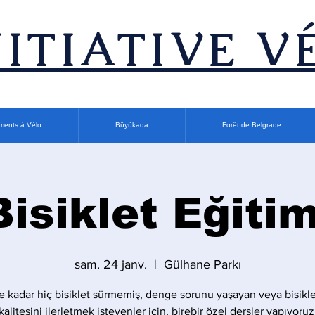
INITIATIVE V
ments à Vélo
Büyükada
Forêt de Belgrade
Bisiklet Eğitim
sam. 24 janv.
  |  
Gülhane Parkı
 kadar hiç bisiklet sürmemiş, denge sorunu yaşayan veya bisikle
kalitesini ilerletmek isteyenler için, birebir özel dersler yapıyoruz