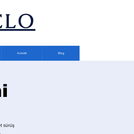
ÉLO
Activité
Blog
i
t sürüş
.