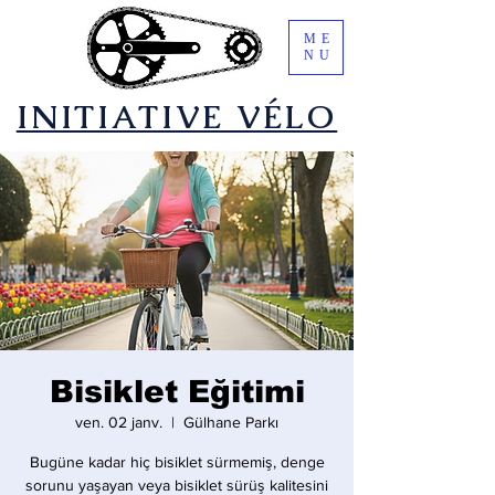
ME
NU
​INITIATIVE VÉLO
Bisiklet Eğitimi
ven. 02 janv.
  |  
Gülhane Parkı
Bugüne kadar hiç bisiklet sürmemiş, denge
sorunu yaşayan veya bisiklet sürüş kalitesini