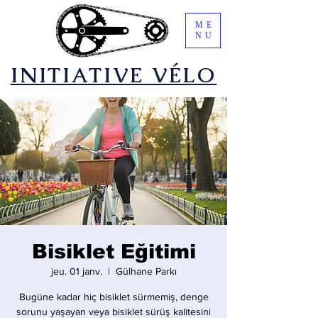
ME
NU
​INITIATIVE VÉLO
Bisiklet Eğitimi
jeu. 01 janv.
  |  
Gülhane Parkı
Bugüne kadar hiç bisiklet sürmemiş, denge
sorunu yaşayan veya bisiklet sürüş kalitesini