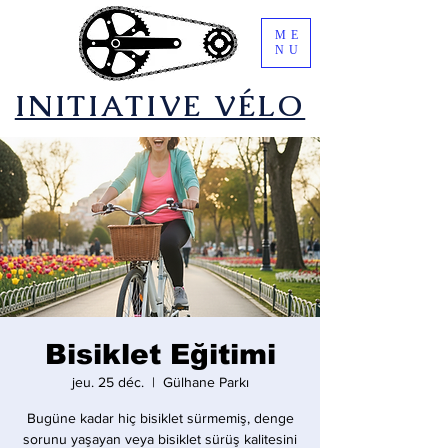
ME
NU
​INITIATIVE VÉLO
Bisiklet Eğitimi
jeu. 25 déc.
  |  
Gülhane Parkı
Bugüne kadar hiç bisiklet sürmemiş, denge
sorunu yaşayan veya bisiklet sürüş kalitesini