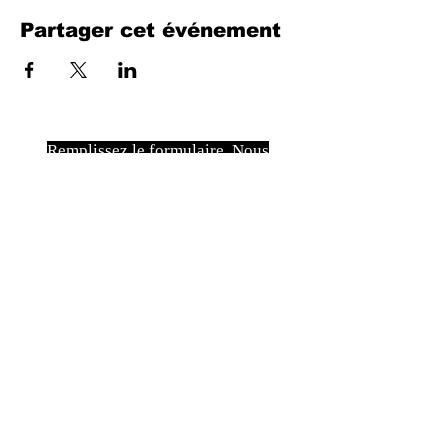
Partager cet événement
Remplissez le formulaire. Nous
reviendrons bientôt
isim, soyisim
Telefon
Bulunduğunuz il ve ilçe