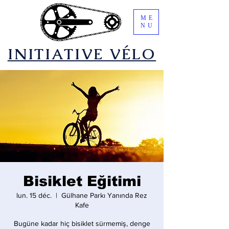
ME
NU
​INITIATIVE VÉLO
Bisiklet Eğitimi
lun. 15 déc.
  |  
Gülhane Parkı Yanında Rez
Kafe
Bugüne kadar hiç bisiklet sürmemiş, denge