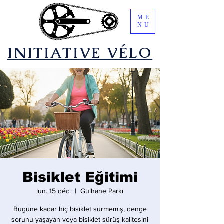
ME
NU
​INITIATIVE VÉLO
Bisiklet Eğitimi
lun. 15 déc.
  |  
Gülhane Parkı
Bugüne kadar hiç bisiklet sürmemiş, denge
sorunu yaşayan veya bisiklet sürüş kalitesini