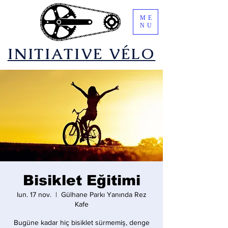
ME
NU
​INITIATIVE VÉLO
Bisiklet Eğitimi
lun. 17 nov.
  |  
Gülhane Parkı Yanında Rez
Kafe
Bugüne kadar hiç bisiklet sürmemiş, denge