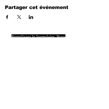
Partager cet événement
Remplissez le formulaire. Nous
reviendrons bientôt
isim, soyisim
Telefon
Bulunduğunuz il ve ilçe