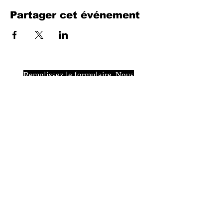
Partager cet événement
Remplissez le formulaire. Nous
reviendrons bientôt
isim, soyisim
Telefon
Bulunduğunuz il ve ilçe