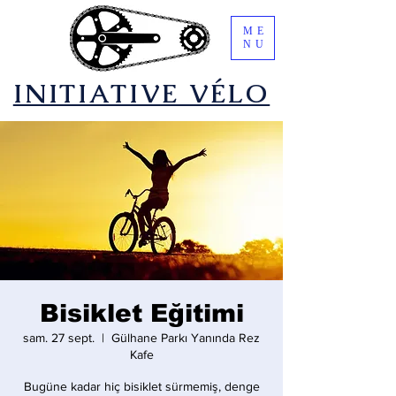
ME
NU
​INITIATIVE VÉLO
Bisiklet Eğitimi
sam. 27 sept.
  |  
Gülhane Parkı Yanında Rez
Kafe
Bugüne kadar hiç bisiklet sürmemiş, denge