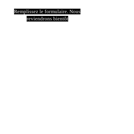
Remplissez le formulaire. Nous
reviendrons bientôt
isim, soyisim
Telefon
Bulunduğunuz il ve ilçe
Konu
Gönder