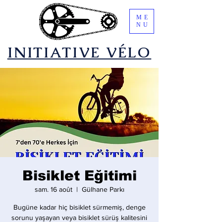
ME
NU
​INITIATIVE VÉLO
Bisiklet Eğitimi
sam. 16 août
  |  
Gülhane Parkı
Bugüne kadar hiç bisiklet sürmemiş, denge
sorunu yaşayan veya bisiklet sürüş kalitesini