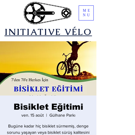
ME
NU
​INITIATIVE VÉLO
Bisiklet Eğitimi
ven. 15 août
  |  
Gülhane Parkı
Bugüne kadar hiç bisiklet sürmemiş, denge
sorunu yaşayan veya bisiklet sürüş kalitesini