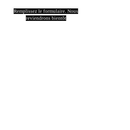
Remplissez le formulaire. Nous
reviendrons bientôt
isim, soyisim
Telefon
Bulunduğunuz il ve ilçe
Konu
Gönder