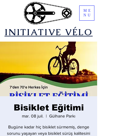
ME
NU
​INITIATIVE VÉLO
Bisiklet Eğitimi
mar. 08 juil.
  |  
Gülhane Parkı
Bugüne kadar hiç bisiklet sürmemiş, denge
sorunu yaşayan veya bisiklet sürüş kalitesini