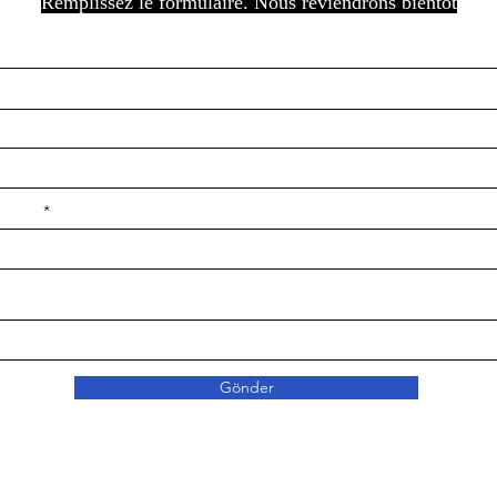
Remplissez le formulaire. Nous reviendrons bientôt
e ilçe
Gönder