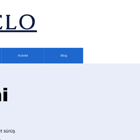
ÉLO
Activité
Blog
i
t sürüş
.