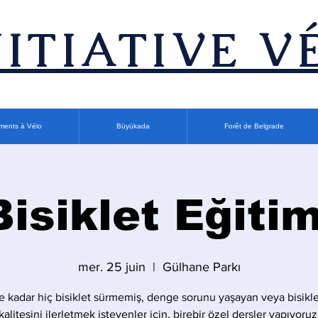
INITIATIVE V
ments à Vélo
Büyükada
Forêt de Belgrade
Bisiklet Eğitim
mer. 25 juin
  |  
Gülhane Parkı
 kadar hiç bisiklet sürmemiş, denge sorunu yaşayan veya bisikle
kalitesini ilerletmek isteyenler için, birebir özel dersler yapıyoruz