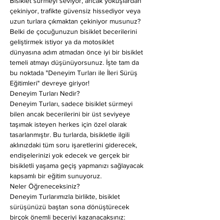
Bisiklet sürmeyi seviyor, ancak yokuşlardan 
çekiniyor, trafikte güvensiz hissediyor veya 
uzun turlara çıkmaktan çekiniyor musunuz? 
Belki de çocuğunuzun bisiklet becerilerini 
geliştirmek istiyor ya da motosiklet 
dünyasına adım atmadan önce iyi bir bisiklet 
temeli atmayı düşünüyorsunuz. İşte tam da 
bu noktada "Deneyim Turları ile İleri Sürüş 
Eğitimleri" devreye giriyor!
Deneyim Turları Nedir?
Deneyim Turları, sadece bisiklet sürmeyi 
bilen ancak becerilerini bir üst seviyeye 
taşımak isteyen herkes için özel olarak 
tasarlanmıştır. Bu turlarda, bisikletle ilgili 
aklınızdaki tüm soru işaretlerini giderecek, 
endişelerinizi yok edecek ve gerçek bir 
bisikletli yaşama geçiş yapmanızı sağlayacak 
kapsamlı bir eğitim sunuyoruz.
Neler Öğreneceksiniz?
Deneyim Turlarımızla birlikte, bisiklet 
sürüşünüzü baştan sona dönüştürecek 
birçok önemli beceriyi kazanacaksınız: