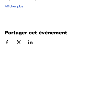
Afficher plus
Partager cet événement
Remplissez le formulaire. Nous
reviendrons bientôt
isim, soyisim
Telefon