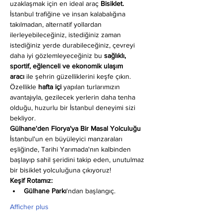
uzaklaşmak için en ideal araç 
Bisiklet.
İstanbul trafiğine ve insan kalabalığına 
takılmadan, alternatif yollardan 
ilerleyebileceğiniz, istediğiniz zaman 
istediğiniz yerde durabileceğiniz, çevreyi 
daha iyi gözlemleyeceğiniz bu 
sağlıklı, 
sportif, eğlenceli ve ekonomik ulaşım 
aracı
 ile şehrin güzelliklerini keşfe çıkın. 
Özellikle 
hafta içi
 yapılan turlarımızın 
avantajıyla, gezilecek yerlerin daha tenha 
olduğu, huzurlu bir İstanbul deneyimi sizi 
bekliyor.
Gülhane'den Florya'ya Bir Masal Yolculuğu
İstanbul'un en büyüleyici manzaraları 
eşliğinde, Tarihi Yarımada'nın kalbinden 
başlayıp sahil şeridini takip eden, unutulmaz 
bir bisiklet yolculuğuna çıkıyoruz!
Keşif Rotamız:
Gülhane Parkı
'ndan başlangıç.
Afficher plus