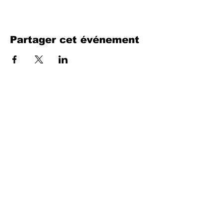
Partager cet événement
Remplissez le formulaire. Nous
reviendrons bientôt
isim, soyisim
Telefon
Bulunduğunuz il ve ilçe