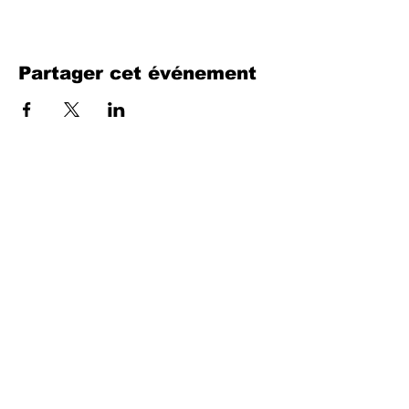
Partager cet événement
Remplissez le formulaire. Nous
reviendrons bientôt
isim, soyisim
Telefon
Bulunduğunuz il ve ilçe