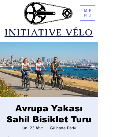
ME
NU
​INITIATIVE VÉLO
Avrupa Yakası
Sahil Bisiklet Turu
lun. 23 févr.
  |  
Gülhane Parkı