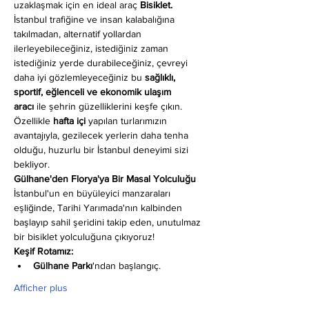
uzaklaşmak için en ideal araç 
Bisiklet.
İstanbul trafiğine ve insan kalabalığına 
takılmadan, alternatif yollardan 
ilerleyebileceğiniz, istediğiniz zaman 
istediğiniz yerde durabileceğiniz, çevreyi 
daha iyi gözlemleyeceğiniz bu 
sağlıklı, 
sportif, eğlenceli ve ekonomik ulaşım 
aracı
 ile şehrin güzelliklerini keşfe çıkın. 
Özellikle 
hafta içi
 yapılan turlarımızın 
avantajıyla, gezilecek yerlerin daha tenha 
olduğu, huzurlu bir İstanbul deneyimi sizi 
bekliyor.
Gülhane'den Florya'ya Bir Masal Yolculuğu
İstanbul'un en büyüleyici manzaraları 
eşliğinde, Tarihi Yarımada'nın kalbinden 
başlayıp sahil şeridini takip eden, unutulmaz 
bir bisiklet yolculuğuna çıkıyoruz!
Keşif Rotamız:
Gülhane Parkı
'ndan başlangıç.
Afficher plus