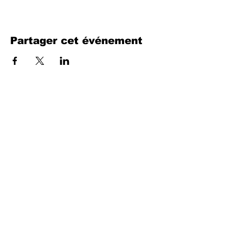
Partager cet événement
Remplissez le formulaire. Nous
reviendrons bientôt
isim, soyisim
Telefon
Bulunduğunuz il ve ilçe