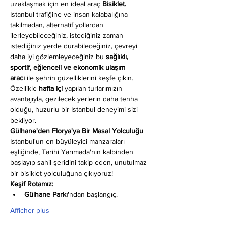
uzaklaşmak için en ideal araç 
Bisiklet.
İstanbul trafiğine ve insan kalabalığına 
takılmadan, alternatif yollardan 
ilerleyebileceğiniz, istediğiniz zaman 
istediğiniz yerde durabileceğiniz, çevreyi 
daha iyi gözlemleyeceğiniz bu 
sağlıklı, 
sportif, eğlenceli ve ekonomik ulaşım 
aracı
 ile şehrin güzelliklerini keşfe çıkın. 
Özellikle 
hafta içi
 yapılan turlarımızın 
avantajıyla, gezilecek yerlerin daha tenha 
olduğu, huzurlu bir İstanbul deneyimi sizi 
bekliyor.
Gülhane'den Florya'ya Bir Masal Yolculuğu
İstanbul'un en büyüleyici manzaraları 
eşliğinde, Tarihi Yarımada'nın kalbinden 
başlayıp sahil şeridini takip eden, unutulmaz 
bir bisiklet yolculuğuna çıkıyoruz!
Keşif Rotamız:
Gülhane Parkı
'ndan başlangıç.
Afficher plus