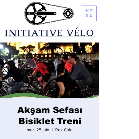
ME
NU
​INITIATIVE VÉLO
Akşam Sefası
Bisiklet Treni
mer. 25 juin
  |  
Rez Cafe