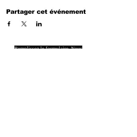
Partager cet événement
Remplissez le formulaire. Nous
reviendrons bientôt
isim, soyisim
Telefon
Bulunduğunuz il ve ilçe