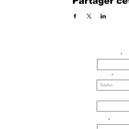
Partager c
isim, soyisim
Telefon
Bulunduğunuz il v
Konu