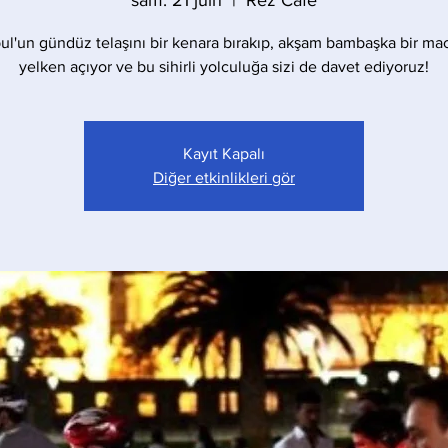
sam. 21 juin
  |  
Rez Cafe
bul'un gündüz telaşını bir kenara bırakıp, akşam bambaşka bir ma
yelken açıyor ve bu sihirli yolculuğa sizi de davet ediyoruz!
Kayıt Kapalı
Diğer etkinlikleri gör