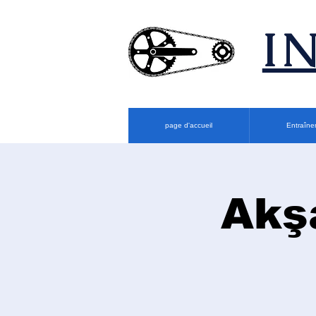
​
page d'accueil
Entraîne
Akş