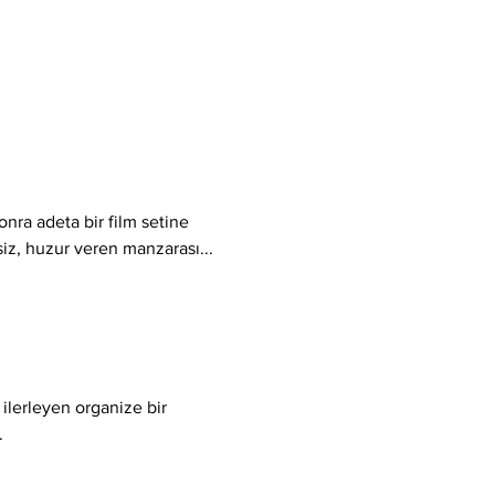
nra adeta bir film setine 
şsiz, huzur veren manzarası... 
a ilerleyen organize bir 
.