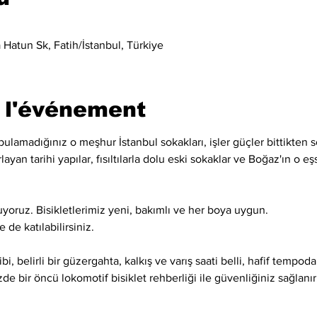
Hatun Sk, Fatih/İstanbul, Türkiye
 l'événement
lamadığınız o meşhur İstanbul sokakları, işler güçler bittikten so
layan tarihi yapılar, fısıltılarla dolu eski sokaklar ve Boğaz'ın o e
uyoruz. Bisikletlerimiz yeni, bakımlı ve her boya uygun.
 de katılabilirsiniz.
gibi, belirli bir güzergahta, kalkış ve varış saati belli, hafif tempod
e bir öncü lokomotif bisiklet rehberliği ile güvenliğiniz sağlanır