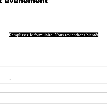
et événement
Remplissez le formulaire. Nous reviendrons bientôt
e ilçe