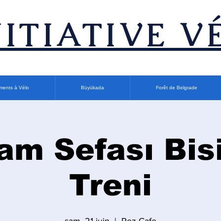
INITIATIVE V
ments à Vélo
Büyükada
Forêt de Belgrade
am Sefası Bisi
Treni