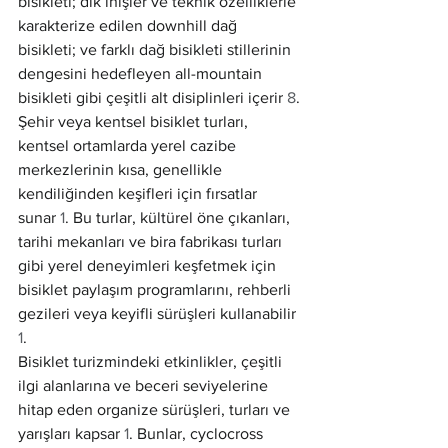
bisikleti; dik inişler ve teknik özelliklerle 
karakterize edilen downhill dağ 
bisikleti; ve farklı dağ bisikleti stillerinin 
dengesini hedefleyen all-mountain 
bisikleti gibi çeşitli alt disiplinleri içerir 
8
.
Şehir veya kentsel bisiklet turları, 
kentsel ortamlarda yerel cazibe 
merkezlerinin kısa, genellikle 
kendiliğinden keşifleri için fırsatlar 
sunar 
1
. Bu turlar, kültürel öne çıkanları, 
tarihi mekanları ve bira fabrikası turları 
gibi yerel deneyimleri keşfetmek için 
bisiklet paylaşım programlarını, rehberli 
gezileri veya keyifli sürüşleri kullanabilir 
1
.
Bisiklet turizmindeki etkinlikler, çeşitli 
ilgi alanlarına ve beceri seviyelerine 
hitap eden organize sürüşleri, turları ve 
yarışları kapsar 
1
. Bunlar, cyclocross 