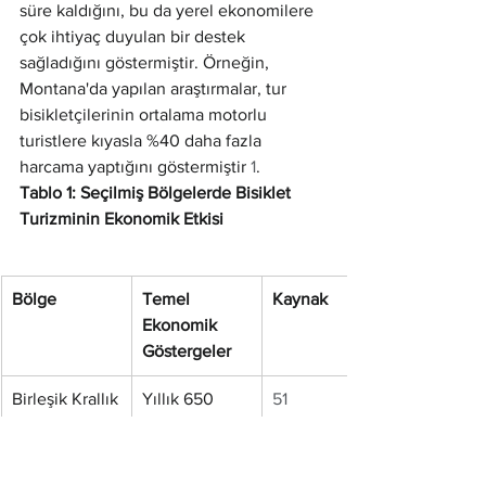
süre kaldığını, bu da yerel ekonomilere 
çok ihtiyaç duyulan bir destek 
sağladığını göstermiştir. Örneğin, 
Montana'da yapılan araştırmalar, tur 
bisikletçilerinin ortalama motorlu 
turistlere kıyasla %40 daha fazla 
harcama yaptığını göstermiştir 
1
.
Tablo 1: Seçilmiş Bölgelerde Bisiklet 
Turizminin Ekonomik Etkisi
Bölge
Temel 
Kaynak
Ekonomik 
Göstergeler
Birleşik Krallık
Yıllık 650 
51
milyon £ 
katkı, 15.000 
iş 