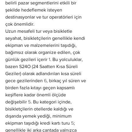
belirli pazar segmentlerini etkili bir 
şekilde hedeflemek isteyen 
destinasyonlar ve tur operatörleri için 
çok önemlidir.
Uzun mesafeli tur veya bisikletle 
seyahat, bisikletçilerin genellikle kendi 
ekipman ve malzemelerini taşıdığı, 
bağımsız olarak organize edilen, çok 
günlük gezileri içerir 
1
. Bu yolculuklar, 
bazen S24O (24 Saatten Kısa Süreli 
Geziler) olarak adlandırılan kısa süreli 
gece gezilerinden 
6
, birkaç yıl süren ve 
birden fazla kıtayı geçen kapsamlı 
keşiflere kadar önemli ölçüde 
değişebilir 
5
. Bu kategori içinde, 
bisikletçilerin otellerde kaldığı ve 
dışarıda yemek yediği, minimum 
ekipman taşıdığı kredi kartı turu 
5
; 
genellikle iki arka çantada yalnızca 