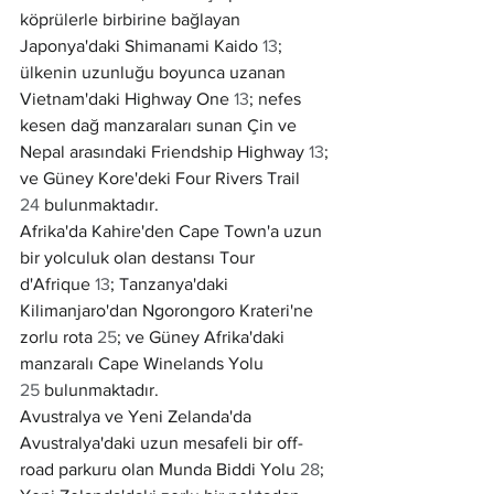
köprülerle birbirine bağlayan 
Japonya'daki Shimanami Kaido 
13
; 
ülkenin uzunluğu boyunca uzanan 
Vietnam'daki Highway One 
13
; nefes 
kesen dağ manzaraları sunan Çin ve 
Nepal arasındaki Friendship Highway 
13
; 
ve Güney Kore'deki Four Rivers Trail 
24
 bulunmaktadır.
Afrika'da Kahire'den Cape Town'a uzun 
bir yolculuk olan destansı Tour 
d'Afrique 
13
; Tanzanya'daki 
Kilimanjaro'dan Ngorongoro Krateri'ne 
zorlu rota 
25
; ve Güney Afrika'daki 
manzaralı Cape Winelands Yolu 
25
 bulunmaktadır.
Avustralya ve Yeni Zelanda'da 
Avustralya'daki uzun mesafeli bir off-
road parkuru olan Munda Biddi Yolu 
28
; 