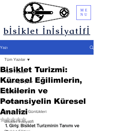
ME
NU
bİsİklet İnİsİyatİfİ
Yazı
Tüm Yazılar
Bisiklet Turizmi:
Tüm Yazılar
Küresel Eğilimlerin,
Hobini İşe Çevir
Etkilerin ve
Bisiklet Turları
Potansiyelin Küresel
İpekyolu
Analizi
Yol ve Pedal Günlükleri
5 üzerinden NaN yıldız
Bisiklet İnisiyatifi
1. Giriş: Bisiklet Turizminin Tanımı ve 