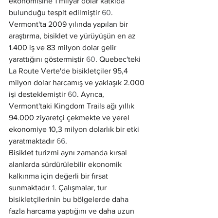
ekonomisine 1 milyar dolar katkıda 
bulunduğu tespit edilmiştir 
60
. 
Vermont'ta 2009 yılında yapılan bir 
araştırma, bisiklet ve yürüyüşün en az 
1.400 iş ve 83 milyon dolar gelir 
yarattığını göstermiştir 
60
. Quebec'teki 
La Route Verte'de bisikletçiler 95,4 
milyon dolar harcamış ve yaklaşık 2.000 
işi desteklemiştir 
60
. Ayrıca, 
Vermont'taki Kingdom Trails ağı yıllık 
94.000 ziyaretçi çekmekte ve yerel 
ekonomiye 10,3 milyon dolarlık bir etki 
yaratmaktadır 
66
.
Bisiklet turizmi aynı zamanda kırsal 
alanlarda sürdürülebilir ekonomik 
kalkınma için değerli bir fırsat 
sunmaktadır 
1
. Çalışmalar, tur 
bisikletçilerinin bu bölgelerde daha 
fazla harcama yaptığını ve daha uzun 