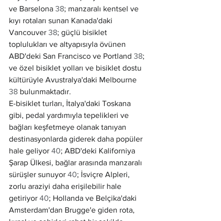
ve Barselona 
38
; manzaralı kentsel ve 
kıyı rotaları sunan Kanada'daki 
Vancouver 
38
; güçlü bisiklet 
toplulukları ve altyapısıyla övünen 
ABD'deki San Francisco ve Portland 
38
; 
ve özel bisiklet yolları ve bisiklet dostu 
kültürüyle Avustralya'daki Melbourne 
38
 bulunmaktadır.
E-bisiklet turları, İtalya'daki Toskana 
gibi, pedal yardımıyla tepelikleri ve 
bağları keşfetmeye olanak tanıyan 
destinasyonlarda giderek daha popüler 
hale geliyor 
40
; ABD'deki Kaliforniya 
Şarap Ülkesi, bağlar arasında manzaralı 
sürüşler sunuyor 
40
; İsviçre Alpleri, 
zorlu araziyi daha erişilebilir hale 
getiriyor 
40
; Hollanda ve Belçika'daki 
Amsterdam'dan Brugge'e giden rota, 