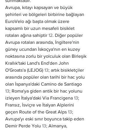
sunmaktadır.
Avrupa, kıtayı kapsayan ve büyük 
şehirleri ve bölgeleri birbirine bağlayan 
EuroVelo ağı başta olmak üzere 
kapsamlı bir uzun mesafeli bisiklet 
rotaları ağına sahiptir 
12
. Diğer popüler 
Avrupa rotaları arasında, İngiltere'nin 
güney ucundan İskoçya'nın en kuzey 
noktasına zorlu bir yolculuk olan Birleşik 
Krallık'taki Land's End'den John 
O'Groats'a (LEJOG) 
13
; artık bisikletçiler 
arasında popüler olan tarihi bir hac yolu 
olan İspanya'daki Camino de Santiago 
13
; Roma'ya giden antik bir hac yolunu 
izleyen İtalya'daki Via Francigena 
13
; 
Fransız, İsviçre ve İtalyan Alplerini 
geçen Route of the Great Alps 
13
; 
Avrupa'yı eski sınır boyunca takip eden 
Demir Perde Yolu 
13
; Almanya, 