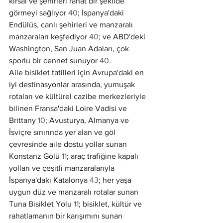
kırsal ve şehirleri rahat bir şekilde 
görmeyi sağlıyor 
40
; İspanya'daki 
Endülüs, canlı şehirleri ve manzaralı 
manzaraları keşfediyor 
40
; ve ABD'deki 
Washington, San Juan Adaları, çok 
sporlu bir cennet sunuyor 
40
.
Aile bisiklet tatilleri için Avrupa'daki en 
iyi destinasyonlar arasında, yumuşak 
rotaları ve kültürel cazibe merkezleriyle 
bilinen Fransa'daki Loire Vadisi ve 
Brittany 
10
; Avusturya, Almanya ve 
İsviçre sınırında yer alan ve göl 
çevresinde aile dostu yollar sunan 
Konstanz Gölü 
11
; araç trafiğine kapalı 
yolları ve çeşitli manzaralarıyla 
İspanya'daki Katalonya 
43
; her yaşa 
uygun düz ve manzaralı rotalar sunan 
Tuna Bisiklet Yolu 
11
; bisiklet, kültür ve 
rahatlamanın bir karışımını sunan 