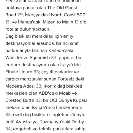
Yeni Zelanda'daki zorlu bir noktadan 
noktaya parkur olan The Old Ghost 
Road 
29
; İskoçya'daki North Coast 500 
13
; ve İrlanda'daki Mizen to Malin 
13
 gibi 
rotalar bulunmaktadır.
Dağ bisikleti meraklıları için en iyi 
destinasyonlar arasında, birinci sınıf 
parkurlarıyla tanınan Kanada'daki 
Whistler ve Squamish 
33
; popüler bir 
enduro destinasyonu olan İtalya'daki 
Finale Ligure 
33
; çeşitli parkurlar ve 
çarpıcı manzaralar sunan Portekiz'deki 
Madeira Adası 
33
; ikonik dağ bisikleti 
merkezleri olan ABD'deki Moab ve 
Crested Butte 
33
; bir UCI Dünya Kupası 
mekanı olan İsviçre'deki Lenzerheide 
33
; özel dağ bisikleti singletrack'leriyle 
ünlü Avustralya, Tazmanya'daki Derby 
34
; engebeli ve teknik parkurlara sahip 