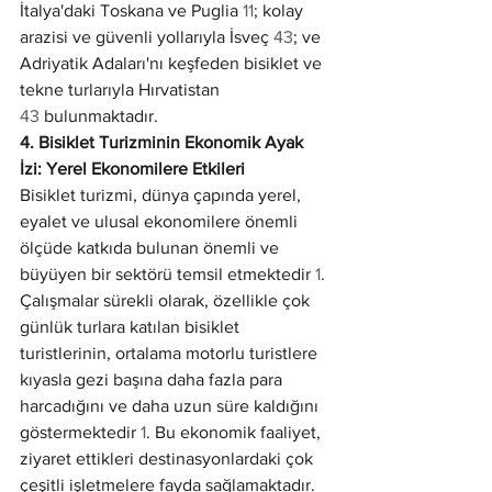
İtalya'daki Toskana ve Puglia 
11
; kolay 
arazisi ve güvenli yollarıyla İsveç 
43
; ve 
Adriyatik Adaları'nı keşfeden bisiklet ve 
tekne turlarıyla Hırvatistan 
43
 bulunmaktadır.
4. Bisiklet Turizminin Ekonomik Ayak 
İzi: Yerel Ekonomilere Etkileri
Bisiklet turizmi, dünya çapında yerel, 
eyalet ve ulusal ekonomilere önemli 
ölçüde katkıda bulunan önemli ve 
büyüyen bir sektörü temsil etmektedir 
1
. 
Çalışmalar sürekli olarak, özellikle çok 
günlük turlara katılan bisiklet 
turistlerinin, ortalama motorlu turistlere 
kıyasla gezi başına daha fazla para 
harcadığını ve daha uzun süre kaldığını 
göstermektedir 
1
. Bu ekonomik faaliyet, 
ziyaret ettikleri destinasyonlardaki çok 
çeşitli işletmelere fayda sağlamaktadır.