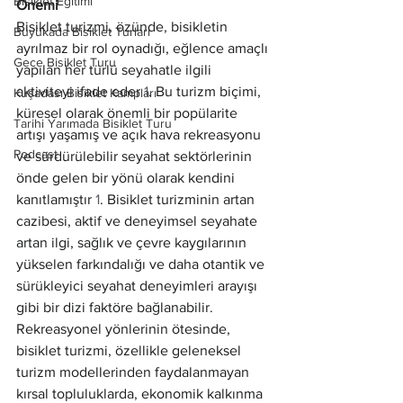
Bisiklet Eğitimi
Önemi
Bisiklet turizmi, özünde, bisikletin 
Büyükada Bisiklet Turları
ayrılmaz bir rol oynadığı, eğlence amaçlı 
Gece Bisiklet Turu
yapılan her türlü seyahatle ilgili 
aktiviteyi ifade eder 
1
. Bu turizm biçimi, 
Kuşadası Bisiklet Kampları
küresel olarak önemli bir popülarite 
Tarihi Yarımada Bisiklet Turu
artışı yaşamış ve açık hava rekreasyonu 
Podcast
ve sürdürülebilir seyahat sektörlerinin 
önde gelen bir yönü olarak kendini 
kanıtlamıştır 
1
. Bisiklet turizminin artan 
cazibesi, aktif ve deneyimsel seyahate 
artan ilgi, sağlık ve çevre kaygılarının 
yükselen farkındalığı ve daha otantik ve 
sürükleyici seyahat deneyimleri arayışı 
gibi bir dizi faktöre bağlanabilir.
Rekreasyonel yönlerinin ötesinde, 
bisiklet turizmi, özellikle geleneksel 
turizm modellerinden faydalanmayan 
kırsal topluluklarda, ekonomik kalkınma 