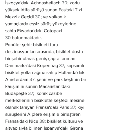
İskoçya'daki Achnashellach 
30
; zorlu 
yüksek irtifa sürüşü sunan Fas'taki Tizi 
Mezzik Geçidi 
30
; ve volkanik 
yamaçlarda eşsiz sürüş yüzeylerine 
sahip Ekvador'daki Cotopaxi 
30
 bulunmaktadır.
Popüler şehir bisikleti turu 
destinasyonları arasında, bisiklet dostu 
bir şehir olarak geniş çapta tanınan 
Danimarka'daki Kopenhag 
37
; kapsamlı 
bisiklet yolları ağına sahip Hollanda'daki 
Amsterdam 
37
; şehir ve park keşfinin bir 
karışımını sunan Macaristan'daki 
Budapeşte 
37
; ikonik cazibe 
merkezlerinin bisikletle keşfedilmesine 
olanak tanıyan Fransa'daki Paris 
37
; kıyı 
sürüşlerini Alplere erişimle birleştiren 
Fransa'daki Nice 
38
; bisiklet kültürü ve 
altyapısıyla bilinen İspanya'daki Girona 