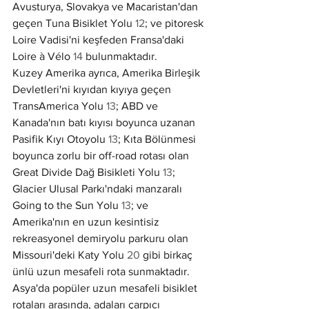
Avusturya, Slovakya ve Macaristan'dan 
geçen Tuna Bisiklet Yolu 
12
; ve pitoresk 
Loire Vadisi'ni keşfeden Fransa'daki 
Loire à Vélo 
14
 bulunmaktadır.
Kuzey Amerika ayrıca, Amerika Birleşik 
Devletleri'ni kıyıdan kıyıya geçen 
TransAmerica Yolu 
13
; ABD ve 
Kanada'nın batı kıyısı boyunca uzanan 
Pasifik Kıyı Otoyolu 
13
; Kıta Bölünmesi 
boyunca zorlu bir off-road rotası olan 
Great Divide Dağ Bisikleti Yolu 
13
; 
Glacier Ulusal Parkı'ndaki manzaralı 
Going to the Sun Yolu 
13
; ve 
Amerika'nın en uzun kesintisiz 
rekreasyonel demiryolu parkuru olan 
Missouri'deki Katy Yolu 
20
 gibi birkaç 
ünlü uzun mesafeli rota sunmaktadır.
Asya'da popüler uzun mesafeli bisiklet 
rotaları arasında, adaları çarpıcı 