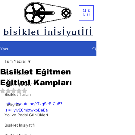
ME
NU
bİsİklet İnİsİyatİfİ
Yazı
Tüm Yazılar
Bisiklet Eğitmen
Tüm Yazılar
Eğitimi Kampları
Hobini İşe Çevir
5 üzerinden NaN yıldız
Bisiklet Turları
https://youtu.be/rTxgSeB-Cu8?
İpekyolu
si=HyIvE8mbtwkpBeEa
Yol ve Pedal Günlükleri
Bisiklet İnisiyatifi