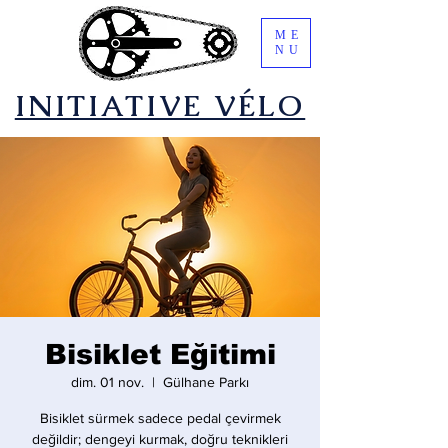
ME
NU
​INITIATIVE VÉLO
Bisiklet Eğitimi
dim. 01 nov.
  |  
Gülhane Parkı
Bisiklet sürmek sadece pedal çevirmek
değildir; dengeyi kurmak, doğru teknikleri