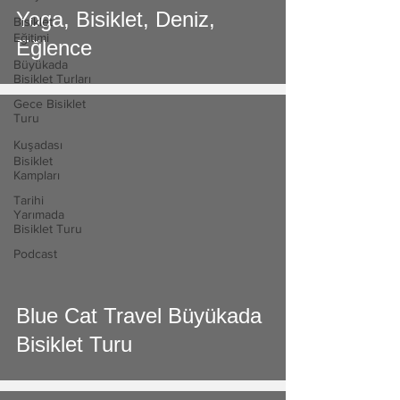
Yoga, Bisiklet, Deniz,
Bisiklet
Eğitimi
Eğlence
Büyükada
Bisiklet Turları
Gece Bisiklet
Turu
Kuşadası
Bisiklet
Kampları
Tarihi
Yarımada
Bisiklet Turu
video
Podcast
Blue Cat Travel Büyükada
Bisiklet Turu