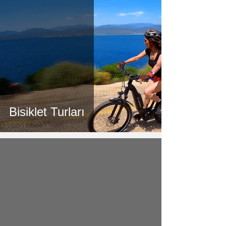
Bisiklet Turları
video