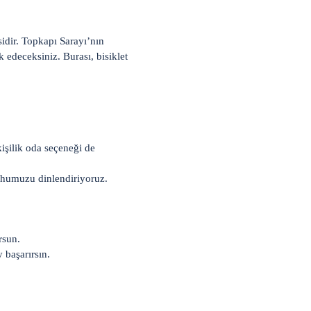
sidir. Topkapı Sarayı’nın
 edeceksiniz. Burası, bisiklet
kişilik oda seçeneği de
uhumuzu dinlendiriyoruz.
rsun.
 başarırsın.