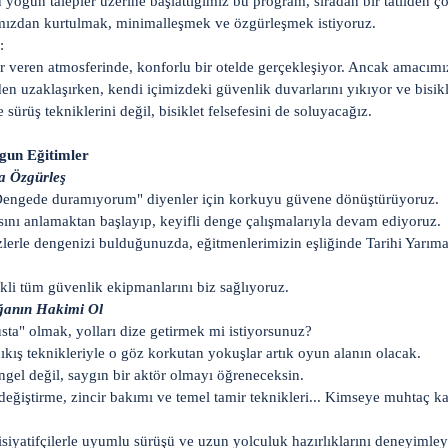
 yoğun talepler üzerine başlattığımız bu program, sıradan bir tatilden ç
mızdan kurtulmak, minimalleşmek ve özgürleşmek istiyoruz.
:
eren atmosferinde, konforlu bir otelde gerçekleşiyor. Ancak amacımı
en uzaklaşırken, kendi içimizdeki güvenlik duvarlarını yıkıyor ve bisik
rüş tekniklerini değil, bisiklet felsefesini de soluyacağız.
gun Eğitimler
la Özgürleş
Dengede duramıyorum" diyenler için korkuyu güvene dönüştürüyoruz.
sını anlamaktan başlayıp, keyifli denge çalışmalarıyla devam ediyoruz.
lerle dengenizi bulduğunuzda, eğitmenlerimizin eşliğinde Tarihi Yarıma
kli tüm güvenlik ekipmanlarını biz sağlıyoruz.
oğanın Hakimi Ol
sta" olmak, yolları dize getirmek mi istiyorsunuz?
ıkış teknikleriyle o göz korkutan yokuşlar artık oyun alanın olacak.
ngel değil, saygın bir aktör olmayı öğreneceksin.
değiştirme, zincir bakımı ve temel tamir teknikleri... Kimseye muhtaç
iyatifçilerle uyumlu sürüşü ve uzun yolculuk hazırlıklarını deneyimley