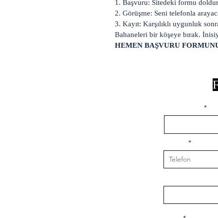
1. Başvuru: Sitedeki formu doldura
2. Görüşme: Seni telefonla arayaca
3. Kayıt: Karşılıklı uygunluk sonr
Bahaneleri bir köşeye bırak. İnisiya
HEMEN BAŞVURU FORMUN
F
isim, soyisim
Telefon
Bulunduğunuz il v