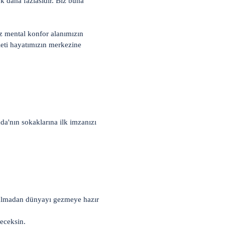
ok daha fazlasıdır. Biz buna
z mental konfor alanımızın
leti hayatımızın merkezine
da'nın sokaklarına ilk imzanızı
 kalmadan dünyayı gezmeye hazır
eceksin.