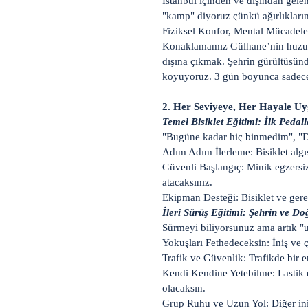
İstanbul içinden ve dışından gelen
"kamp" diyoruz çünkü ağırlıkları
Fiziksel Konfor, Mental Mücadele
Konaklamamız Gülhane’nin huzur v
dışına çıkmak. Şehrin gürültüsünd
koyuyoruz. 3 gün boyunca sadece sü
2. Her Seviyeye, Her Hayale Uy
Temel Bisiklet Eğitimi: İlk Pedal
"Bugüne kadar hiç binmedim", "
Adım Adım İlerleme: Bisiklet algı
Güvenli Başlangıç: Minik egzersiz
atacaksınız.
Ekipman Desteği: Bisiklet ve gere
İleri Sürüş Eğitimi: Şehrin ve D
Sürmeyi biliyorsunuz ama artık "u
Yokuşları Fethedeceksin: İniş ve ç
Trafik ve Güvenlik: Trafikde bir e
Kendi Kendine Yetebilme: Lastik 
olacaksın.
Grup Ruhu ve Uzun Yol: Diğer inis