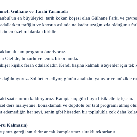
ennet: Gülhane ve Tarihi Yarımada
tanbul'un en büyüleyici, tarih kokan köşesi olan Gülhane Parkı ve çevre
pedallarken trafiğin ve kaosun aslında ne kadar uzağınızda olduğunu fark
in en özel rotalardan biridir.
klamalı tam programı öneriyoruz.
 Otel’de, huzurlu ve temiz bir ortamda.
şer kişilik ferah odalardadır. Kendi başına kalmak isteyenler için tek 
e dağılmıyoruz. Sohbetler ediyor, günün analizini yapıyor ve müzikle r
aki saat sınırını kaldırıyoruz. Kamptasın; gün boyu bisikletle iç içesin.
zel ders maliyetine, konaklamalı ve dopdolu bir tatil programı almış olu
t edemediğin her şeyi, senin gibi hisseden bir toplulukla çok daha kolay
Soru Kalmasın)
şımız gereği sınırlıdır ancak kamplarımız sürekli tekrarlanır.