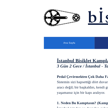
bİ
Ana Sayfa
İstanbul Bisiklet Kampl
3 Gün 2 Gece / İstanbul - T
Pedal Çevirmekten Çok Daha Fa
Sistemin sizi hapsettiği dört duva
aracı değil; bir başkaldırı, kend
yaşamanız için bir kapı aralıyor.
1. Neden Bu Kamptasın? (Kamp