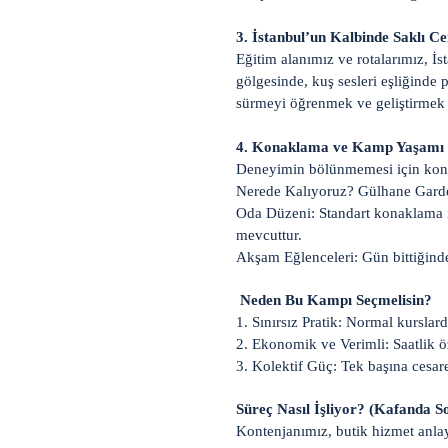
3. İstanbul’un Kalbinde Saklı C
Eğitim alanımız ve rotalarımız, İs
gölgesinde, kuş sesleri eşliğinde 
sürmeyi öğrenmek ve geliştirmek iç
4. Konaklama ve Kamp Yaşamı
Deneyimin bölünmemesi için kona
Nerede Kalıyoruz? Gülhane Garden
Oda Düzeni: Standart konaklama iki
mevcuttur.
Akşam Eğlenceleri: Gün bittiğind
Neden Bu Kampı Seçmelisin?
1. Sınırsız Pratik: Normal kurslard
2. Ekonomik ve Verimli: Saatlik ö
3. Kolektif Güç: Tek başına cesare
Süreç Nasıl İşliyor? (Kafanda 
Kontenjanımız, butik hizmet anlayı