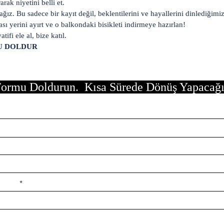
rak niyetini belli et.
ğız. Bu sadece bir kayıt değil, beklentilerini ve hayallerini dinlediğimi
ası yerini ayırt ve o balkondaki bisikleti indirmeye hazırlan!
tifi ele al, bize katıl.
U DOLDUR
ormu Doldurun. Kısa Sürede Dönüş Yapacağ
e ilçe