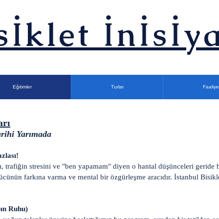
sİklet İnİsİya
Eğitimler
Turlar
Faaliye
arı
arihi Yarımada
zlası!
rı, trafiğin stresini ve "ben yapamam" diyen o hantal düşünceleri geride b
i gücünün farkına varma ve mental bir özgürleşme aracıdır. İstanbul Bis
ın Ruhu)