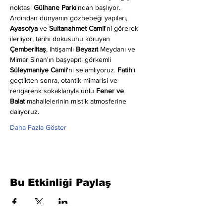
noktası 
Gülhane Parkı
'ndan başlıyor. 
Ardından dünyanın gözbebeği yapıları, 
Ayasofya
 ve 
Sultanahmet Camii
'ni görerek 
ilerliyor; tarihi dokusunu koruyan 
Çemberlitaş
, ihtişamlı 
Beyazıt
 Meydanı ve 
Mimar Sinan'ın başyapıtı görkemli 
Süleymaniye Camii
'ni selamlıyoruz. 
Fatih
'i 
geçtikten sonra, otantik mimarisi ve 
rengarenk sokaklarıyla ünlü 
Fener ve 
Balat
 mahallelerinin mistik atmosferine 
dalıyoruz.
Daha Fazla Göster
Bu Etkinliği Paylaş