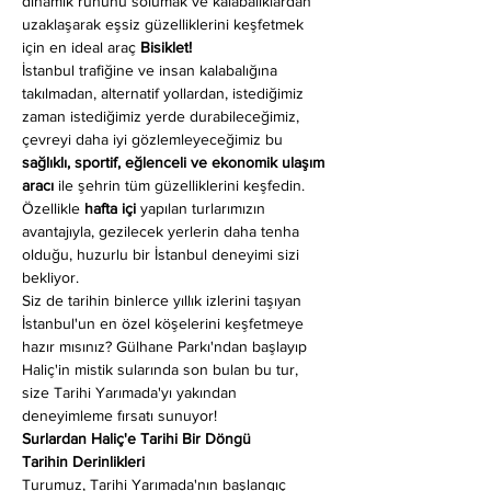
dinamik ruhunu solumak ve kalabalıklardan 
uzaklaşarak eşsiz güzelliklerini keşfetmek 
için en ideal araç 
Bisiklet!
İstanbul trafiğine ve insan kalabalığına 
takılmadan, alternatif yollardan, istediğimiz 
zaman istediğimiz yerde durabileceğimiz, 
çevreyi daha iyi gözlemleyeceğimiz bu 
sağlıklı, sportif, eğlenceli ve ekonomik ulaşım 
aracı
 ile şehrin tüm güzelliklerini keşfedin. 
Özellikle 
hafta içi
 yapılan turlarımızın 
avantajıyla, gezilecek yerlerin daha tenha 
olduğu, huzurlu bir İstanbul deneyimi sizi 
bekliyor.
Siz de tarihin binlerce yıllık izlerini taşıyan 
İstanbul'un en özel köşelerini keşfetmeye 
hazır mısınız? Gülhane Parkı'ndan başlayıp 
Haliç'in mistik sularında son bulan bu tur, 
size Tarihi Yarımada'yı yakından 
deneyimleme fırsatı sunuyor!
Surlardan Haliç'e Tarihi Bir Döngü
Tarihin Derinlikleri
Turumuz, Tarihi Yarımada'nın başlangıç 