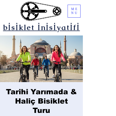
ME
NU
bİsİklet İnİsİyatİfİ
Tarihi Yarımada &
Haliç Bisiklet
Turu