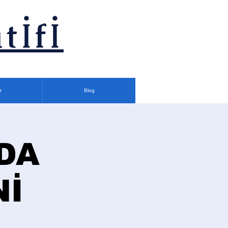
tİfİ
t
Blog
DA
Nİ