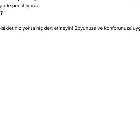
ğinde pedallıyoruz.
l?
isikletiniz yoksa hiç dert etmeyin! Boyunuza ve konforunuza uygun