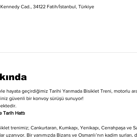
 Kennedy Cad., 34122 Fatih/İstanbul, Türkiye
kkında
iyle hayata geçirdiğimiz Tarihi Yarımada Bisiklet Treni, motorlu ara
eğiniz güvenli bir konvoy sürüşü sunuyor!
ektedir.
 Tarih Hattı
siklet trenimiz; Cankurtaran, Kumkapı, Yenikapı, Cerrahpaşa ve 
adar uzanıyor. Bir yanımızda Bizans ve Osmanlı’nın kadim surları,