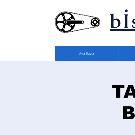
bİ
Ana Sayfa
T
B