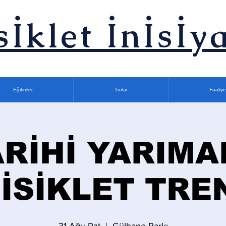
sİklet İnİsİya
Eğitimler
Turlar
Faaliye
ARİHİ YARIMA
İSİKLET TRE