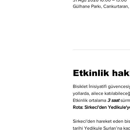
Gülhane Parkı, Cankurtaran,
Etkinlik ha
Bisiklet İnisiyatifi güvences
yollarda, ailece katılabilec
Etkinlik ortalama 
3 saat
 sürm
Rota: Sirkeci'den Yedikule'ye
Sirkeci'den hareket eden bi
tarihi Yedikule Surları’na k