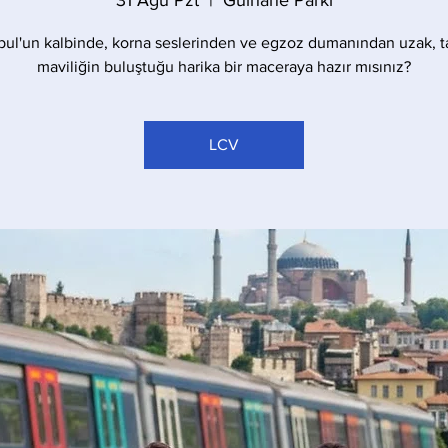
31 Ağu Pzt
  |  
Gülhane Parkı
bul'un kalbinde, korna seslerinden ve egzoz dumanından uzak, t
maviliğin buluştuğu harika bir maceraya hazır mısınız?
LCV