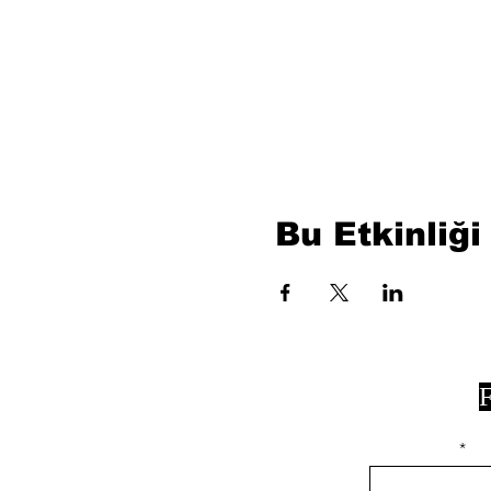
Bu Etkinliği
F
isim, soyisim