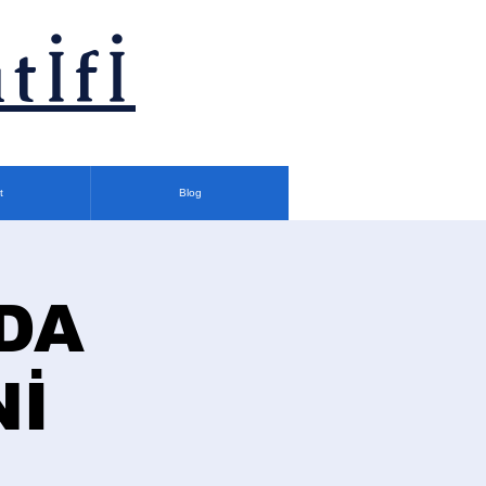
tİfİ
t
Blog
DA
Nİ