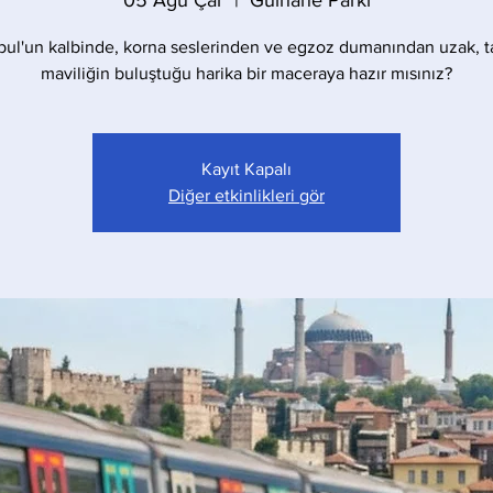
05 Ağu Çar
  |  
Gülhane Parkı
bul'un kalbinde, korna seslerinden ve egzoz dumanından uzak, t
maviliğin buluştuğu harika bir maceraya hazır mısınız?
Kayıt Kapalı
Diğer etkinlikleri gör