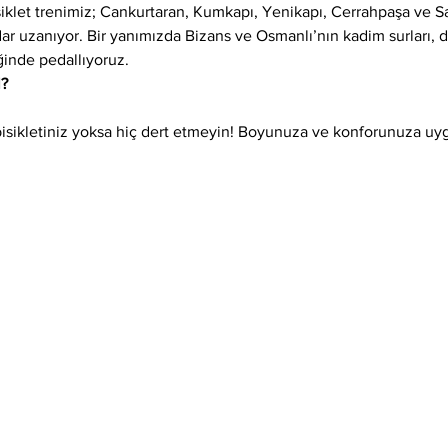
siklet trenimiz; Cankurtaran, Kumkapı, Yenikapı, Cerrahpaşa ve 
adar uzanıyor. Bir yanımızda Bizans ve Osmanlı’nın kadim surları,
ğinde pedallıyoruz.
l?
isikletiniz yoksa hiç dert etmeyin! Boyunuza ve konforunuza uygun