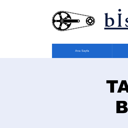
bİ
Ana Sayfa
T
B