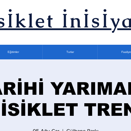
sİklet İnİsİya
Eğitimler
Turlar
Faaliye
ARİHİ YARIMA
İSİKLET TRE