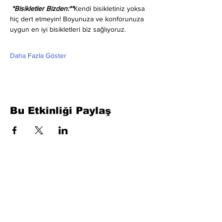
 *Bisikletler Bizden:**
Kendi bisikletiniz yoksa 
hiç dert etmeyin! Boyunuza ve konforunuza 
uygun en iyi bisikletleri biz sağlıyoruz.
Daha Fazla Göster
Bu Etkinliği Paylaş
Formu Doldurun. Kısa Sürede
Dönüş Yapacağız
isim, soyisim