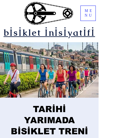
ME
NU
bİsİklet İnİsİyatİfİ
TARİHİ
YARIMADA
BİSİKLET TRENİ